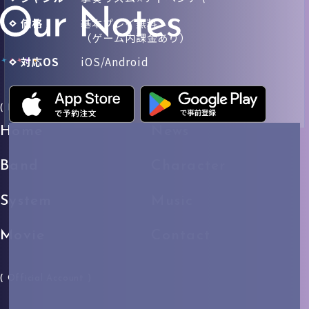
価格
基本プレイ無料
（ゲーム内課金あり）
対応OS
iOS/Android
( Menu )
Home
News
Band
Character
System
Music
Movie
Contact
( Official Account )
X
YouTube