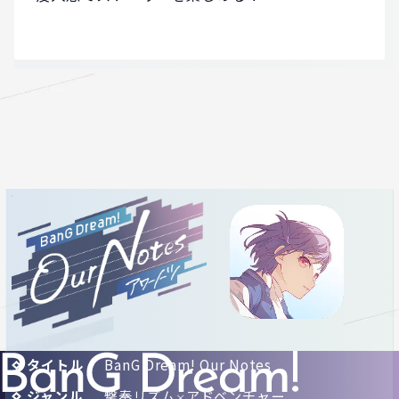
タイトル
BanG Dream! Our Notes
ジャンル
撃奏リズム
アドベンチャー
×