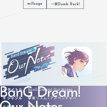
一家
millsage
Dumb Rock!
タイトル
BanG Dream! Our Notes
ジャンル
撃奏リズム
アドベンチャー
×
価格
基本プレイ無料