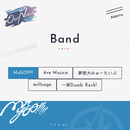
Band
夢限大みゅーたいぷ
MyGO!!!!!
Ave Mujica
一家
millsage
Dumb Rock!
(マイゴ)