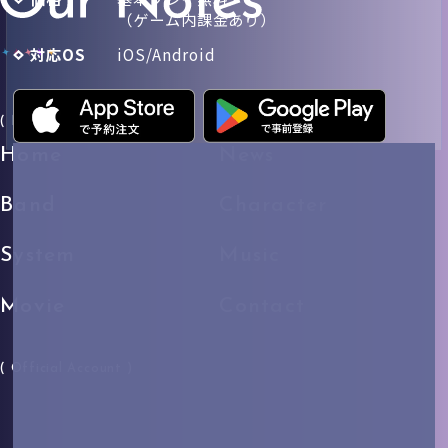
（ゲーム内課金あり）
対応OS
iOS/Android
( Menu )
Home
News
Band
Character
System
Music
Movie
Contact
( Official Account )
X
YouTube