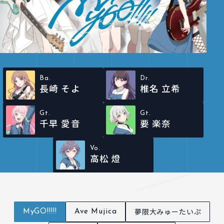
Ba.
Dr.
長崎 そよ
椎名 立希
Gt.
Gt.
千早 愛音
要 楽奈
Vo.
高松 燈
夢限大みゅーたいぷ
MyGO!!!!!
Ave Mujica